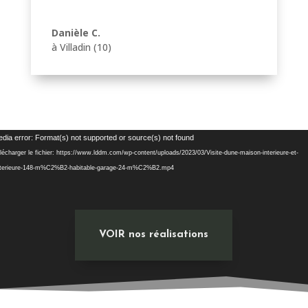
Danièle C.
à Villadin (10)
Lecteur
dia error: Format(s) not supported or source(s) not found
vidéo
lécharger le fichier: https://www.lddm.com/wp-content/uploads/2023/03/Visite-dune-maison-interieure-et-
terieure-148-m%C2%B2-habitable-garage-24-m%C2%B2.mp4
VOIR nos réalisations